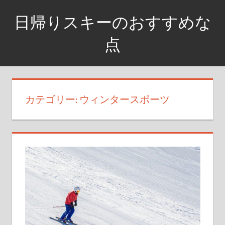
コ
日帰りスキーのおすすめな
ン
テ
点
ン
日
ツ
帰
へ
り
ス
カテゴリー: ウィンタースポーツ
ス
キ
キ
ッ
ー
プ
の
お
す
す
め
な
点